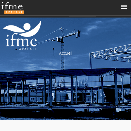
04 66 68 99 60
contact@ifme.fr
Accès perso
APAFASE
Accueil