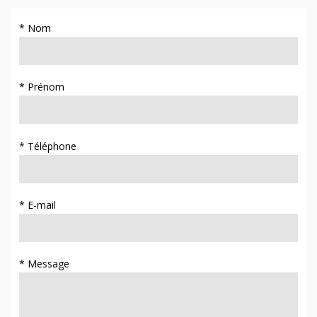
* Nom
* Prénom
* Téléphone
* E-mail
* Message