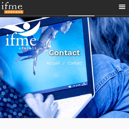
04 66 68 99 60
contact@ifme.fr
Accès perso
APAFASE
Contact
Accueil
Contact