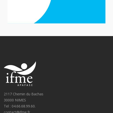
2117 Chemin du Bachas
30000 NIMES
Tel : 04.66.68.99.60.
contact@ifme.fr