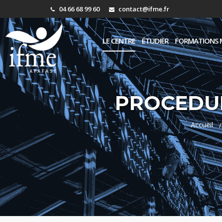
04 66 68 99 60
contact@ifme.fr
LE CENTRE
ÉTUDIER
FORMATIONS 
PROCEDURE
Accueil