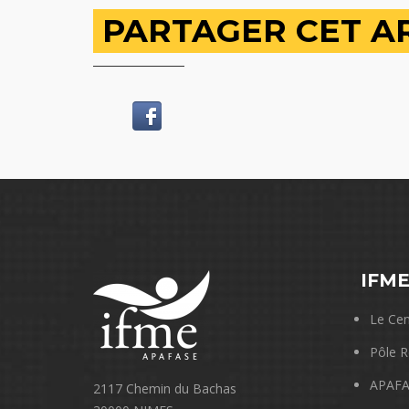
PARTAGER CET A
IFM
Le Cen
Pôle R
APAFA
2117 Chemin du Bachas