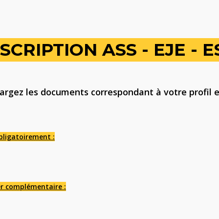
CRIPTION ASS - EJE - E
chargez les documents correspondant à votre profil e
bligatoirement :
er complémentaire :