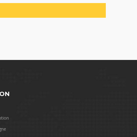
ION
ption
igne