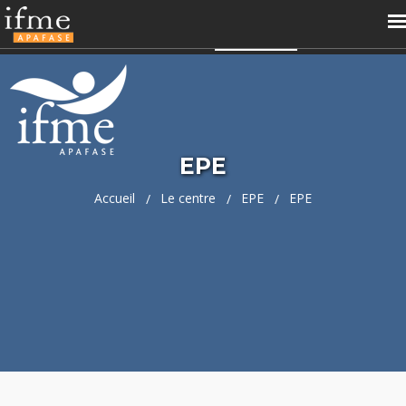
04 66 68 99 60
contact@ifme.fr
Accès perso
APAFASE
EPE
Accueil
Le centre
EPE
EPE